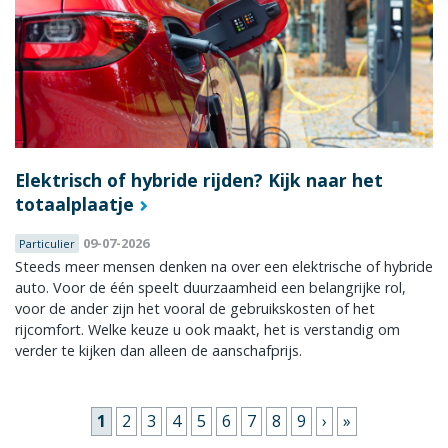
Elektrisch of hybride rijden? Kijk naar het
totaalplaatje
09-07-2026
Particulier
Steeds meer mensen denken na over een elektrische of hybride
auto. Voor de één speelt duurzaamheid een belangrijke rol,
voor de ander zijn het vooral de gebruikskosten of het
rijcomfort. Welke keuze u ook maakt, het is verstandig om
verder te kijken dan alleen de aanschafprijs.
Pagina's
1
2
3
4
5
6
7
8
9
›
»