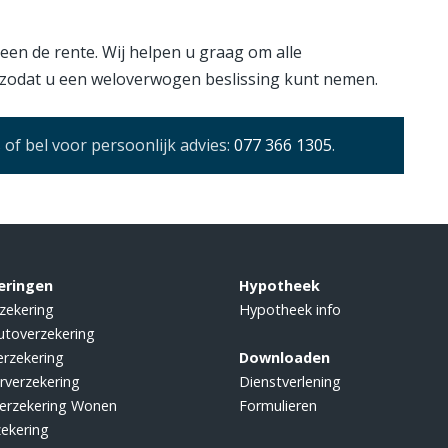
een de rente. Wij helpen u graag om alle
, zodat u een weloverwogen beslissing kunt nemen.
of bel voor persoonlijk advies:
077 366 1305
.
eringen
Hypotheek
zekering
Hypotheek info
utoverzekering
rzekering
Downloaden
rverzekering
Dienstverlening
erzekering Wonen
Formulieren
zekering