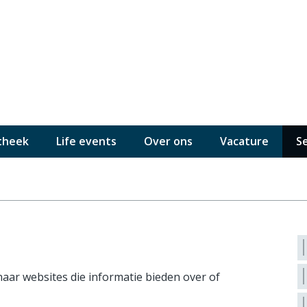
theek
Life events
Over ons
Vacature
S
naar websites die informatie bieden over of