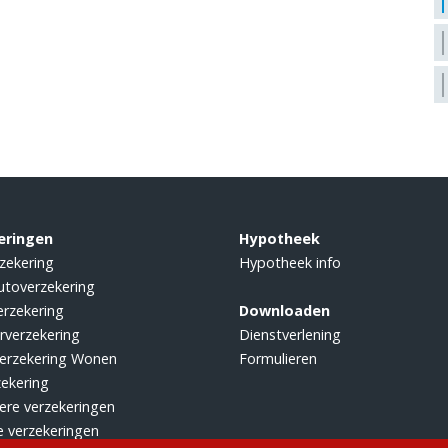
eringen
Hypotheek
zekering
Hypotheek info
utoverzekering
rzekering
Downloaden
rverzekering
Dienstverlening
erzekering Wonen
Formulieren
zekering
iere verzekeringen
e verzekeringen