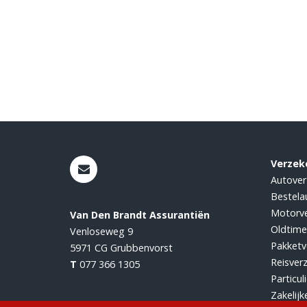
Verzek
Autover
Bestela
Motorve
Van Den Brandt Assurantiën
Oldtime
Venloseweg 9
Pakketv
5971 CG
Grubbenvorst
Reisver
T
077 366 1305
Particul
Zakelijk