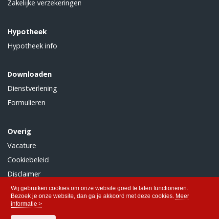
Zakelijke verzekeringen
Hypotheek
Hypotheek info
Downloaden
Dienstverlening
Formulieren
Overig
Vacature
Cookiebeleid
Disclaimer
Privacy
Wij gebruiken cookies om onze website goed te laten functioneren.
Bezoek je onze website, dan ga je akkoord met deze cookies.
Meer
informatie >