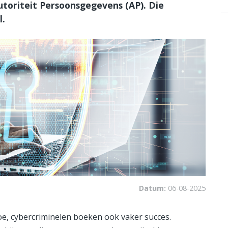
toriteit Persoonsgegevens (AP). Die
l.
Datum:
06-08-2025
oe, cybercriminelen boeken ook vaker succes.