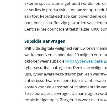
externe specialisten ingehuurd worden om de
er verlies in productiviteit en omzet optreedt
een ton. Reputatieschade kan bovendien leiden
hack het slachtoffer zijn geworden van identit
Centraal Meldpunt Identiteitsfraude 7.000 bur
Subsidie aanvragen
Wilt u de digitale veiligheid van uw onderne
werknemers en minder dan 10 miljoen euro om
oktober weer subsidie
‘Mijn Cyberweerbare Z
cybersecuritymaatregelen. Denk aan veilige ne
ups, cyber awareness-trainingen, een wachtw
antivirussoftware en een risico-inventarisatie
kosten voor de aanschaf of implementatie v
1.250 euro per aanvrager. De aanvragen wor
totale budget op is. Zorg er dus voor dat uw a