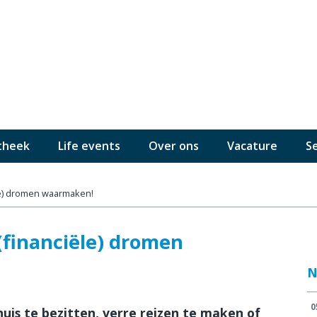
theek
Life events
Over ons
Vacature
S
le) dromen waarmaken!
financiële) dromen
N
0
is te bezitten, verre reizen te maken of